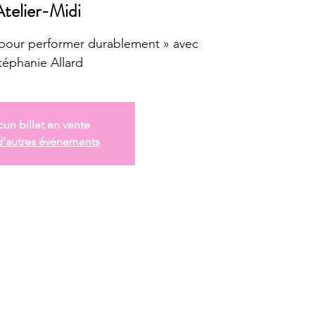
Atelier-Midi
 pour performer durablement » avec
téphanie Allard
un billet en vente
d'autres événements