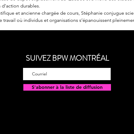
s d’action durables.
entifique et ancienne chargée de cours, Stéphanie conjugue sci
 travail où individus et organisations s’épanouissent pleinemen
SUIVEZ BPW MONTRÉAL
S'abonner à la liste de diffusion