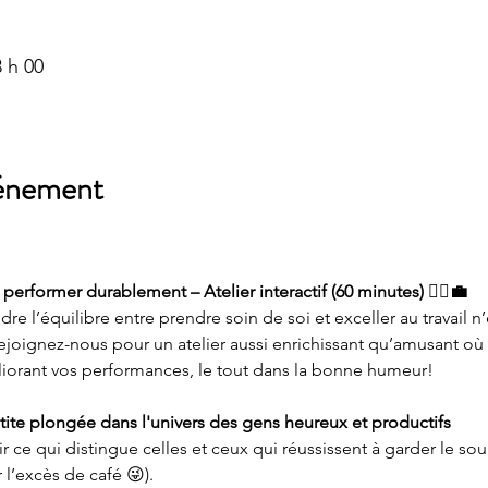
3 h 00
vénement
performer durablement – Atelier interactif (60 minutes) 🧘‍♀️💼
ndre l’équilibre entre prendre soin de soi et exceller au travail 
Rejoignez-nous pour un atelier aussi enrichissant qu’amusant o
liorant vos performances, le tout dans la bonne humeur!
tite plongée dans l'univers des gens heureux et productifs
e qui distingue celles et ceux qui réussissent à garder le sour
 l’excès de café 😜).