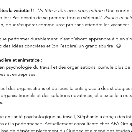
tes la vedette !
1  
Un tête-à-tête avec vous-même
 : Une courte 
oiler : Pas besoin de se prendre trop au sérieux.2  
Astuce et act
en, pour récupérer comme un·e pro sans attendre les vacances.
que performer durablement, c’est d’abord apprendre à bien s’o
ec des idées concrètes et (on l’espère) un grand sourire! 😊
ière et animatrice :
en psychologie du travail et des organisations, cumule plus de 
es et entreprises.
ntiel des organisations et de leurs talents grâce à des stratégies
organisationnels et des solutions novatrices, elle excelle à ma
s.
 en santé psychologique au travail, Stéphanie a conçu des inte
ess et la performance. Actuellement consultante chez AFA Groupe
isse de dépôt et placement du Québec et a mené des études d